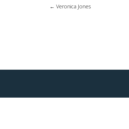
Post
←
Veronica Jones
navigation