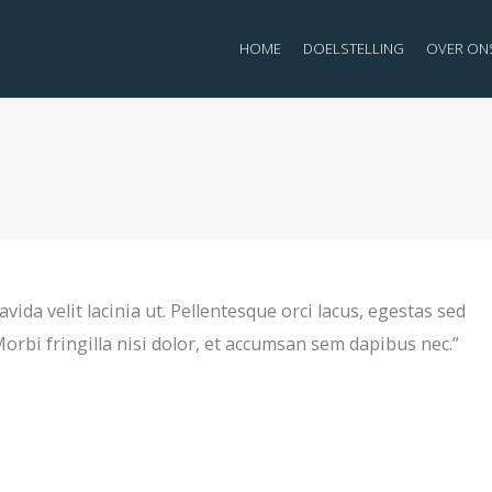
HOME
DOELSTELLING
OVER ON
vida velit lacinia ut. Pellentesque orci lacus, egestas sed
Morbi fringilla nisi dolor, et accumsan sem dapibus nec.”