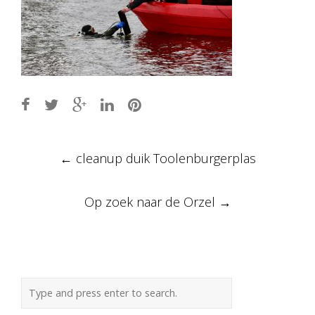
Post
←
cleanup duik Toolenburgerplas
navigation
Op zoek naar de Orzel
→